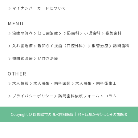
マイナンバーカードについて
MENU
治療の流れ
むし歯治療
予防歯科
小児歯科
審美歯科
入れ歯治療
親知らず抜歯（口腔外科）
根管治療
訪問歯科
顎関節治療
いびき治療
OTHER
求人情報
求人募集・歯科医師
求人募集・歯科衛生士
プライバシーポリシー
訪問歯科依頼フォーム
コラム
Copyright © 四條畷市の清水歯科医院｜忍ヶ丘駅から徒歩1分の歯医者
TEL
WEB予約