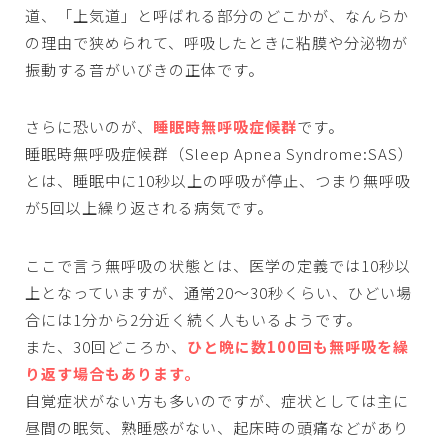
道、「上気道」と呼ばれる部分のどこかが、なんらか
の理由で狭められて、呼吸したときに粘膜や分泌物が
振動する音がいびきの正体です。
さらに恐いのが、
睡眠時無呼吸症候群
です。
睡眠時無呼吸症候群（Sleep Apnea Syndrome:SAS）
とは、睡眠中に10秒以上の呼吸が停止、つまり無呼吸
が5回以上繰り返される病気です。
ここで言う無呼吸の状態とは、医学の定義では10秒以
上となっていますが、通常20～30秒くらい、ひどい場
合には1分から2分近く続く人もいるようです。
また、30回どころか、
ひと晩に数100回も無呼吸を繰
り返す場合もあります。
自覚症状がない方も多いのですが、症状としては主に
昼間の眠気、熟睡感がない、起床時の頭痛などがあり