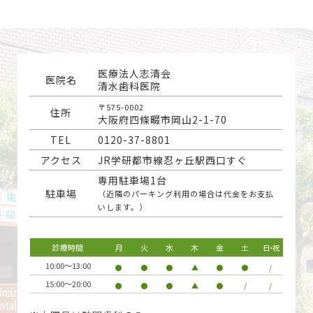
医療法人志清会
医院名
清水歯科医院
〒575-0002
住所
大阪府四條畷市岡山2-1-70
TEL
0120-37-8801
アクセス
JR学研都市線忍ヶ丘駅西口すぐ
専用駐車場1台
駐車場
（近隣のパーキング利用の場合は代金をお支払
いします。）
診療時間
月
火
水
木
金
土
日・祝
10:00～13:00
▲
/
●
●
●
●
●
15:00～20:00
▲
/
/
●
●
●
●